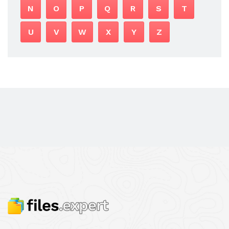
N
O
P
Q
R
S
T
U
V
W
X
Y
Z