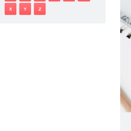
X
Y
Z