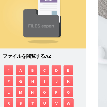
ファイルを閲覧するAZ
#
A
B
C
D
E
F
G
H
I
J
K
L
M
N
O
P
Q
R
S
T
U
V
W