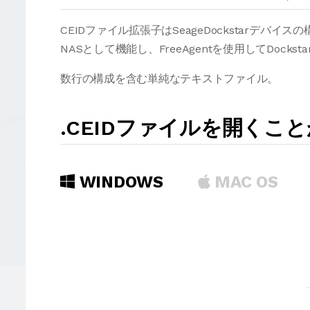
CEIDファイル拡張子はSeageDockstarデバイ
NASとして機能し、FreeAgentを使用してDock
数行の構成を含む単純なテキストファイル。
.CEIDファイルを開くこ
WINDOWS
MAC OS