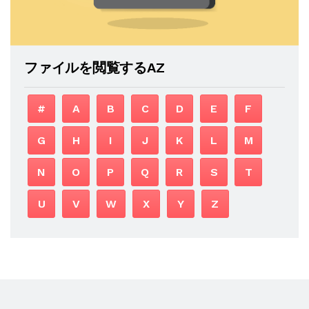
ファイルを閲覧するAZ
#
A
B
C
D
E
F
G
H
I
J
K
L
M
N
O
P
Q
R
S
T
U
V
W
X
Y
Z