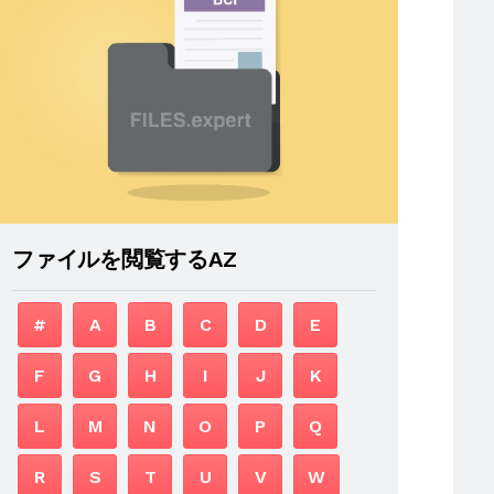
ファイルを閲覧するAZ
#
A
B
C
D
E
F
G
H
I
J
K
L
M
N
O
P
Q
R
S
T
U
V
W