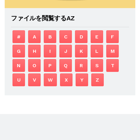
ファイルを閲覧するAZ
#
A
B
C
D
E
F
G
H
I
J
K
L
M
N
O
P
Q
R
S
T
U
V
W
X
Y
Z