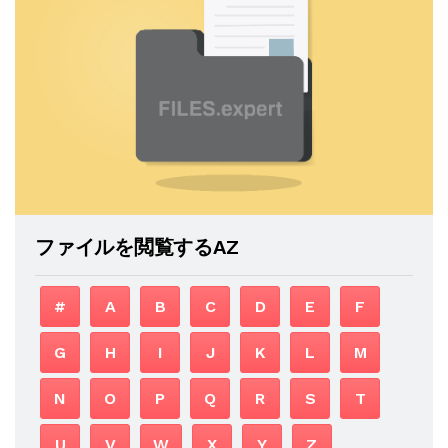
ファイルを閲覧するAZ
#
A
B
C
D
E
F
G
H
I
J
K
L
M
N
O
P
Q
R
S
T
U
V
W
X
Y
Z