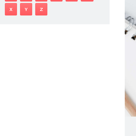
X
Y
Z