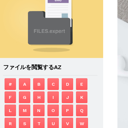
ファイルを閲覧するAZ
#
A
B
C
D
E
F
G
H
I
J
K
L
M
N
O
P
Q
R
S
T
U
V
W