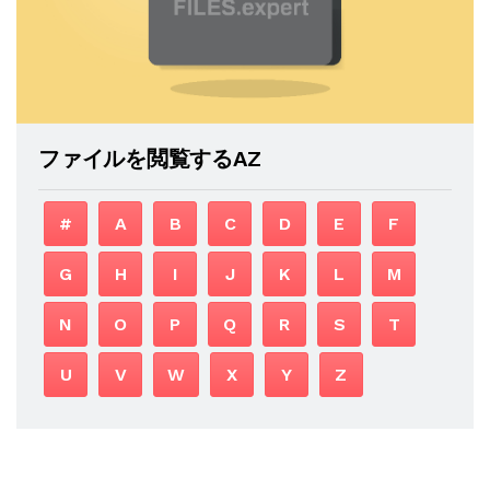
ファイルを閲覧するAZ
#
A
B
C
D
E
F
G
H
I
J
K
L
M
N
O
P
Q
R
S
T
U
V
W
X
Y
Z