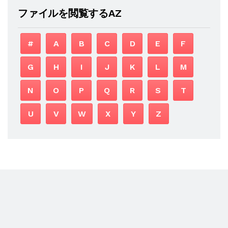
ファイルを閲覧するAZ
#
A
B
C
D
E
F
G
H
I
J
K
L
M
N
O
P
Q
R
S
T
U
V
W
X
Y
Z