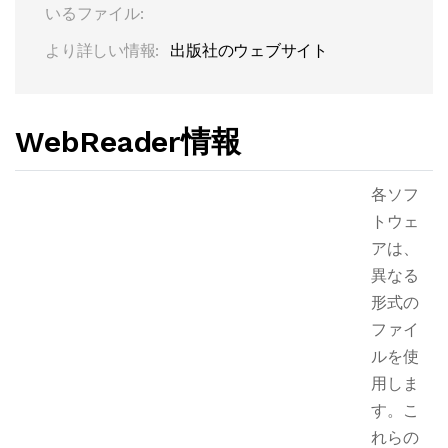
いるファイル:
より詳しい情報:
出版社のウェブサイト
WebReader情報
各ソフ
トウェ
アは、
異なる
形式の
ファイ
ルを使
用しま
す。こ
れらの