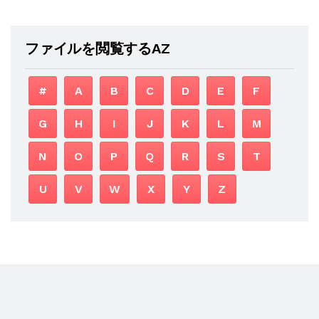
ファイルを閲覧するAZ
#
A
B
C
D
E
F
G
H
I
J
K
L
M
N
O
P
Q
R
S
T
U
V
W
X
Y
Z