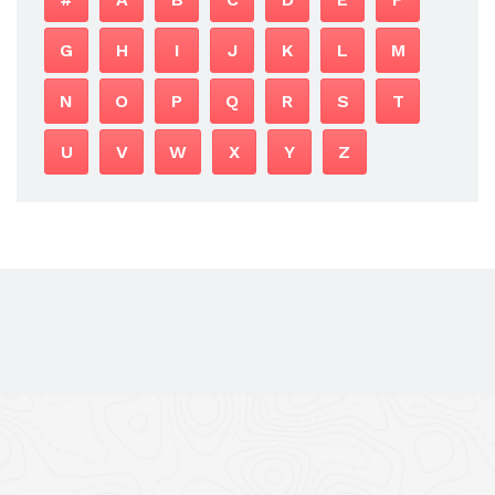
G
H
I
J
K
L
M
N
O
P
Q
R
S
T
U
V
W
X
Y
Z