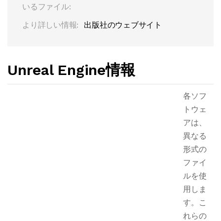
いるファイル:
より詳しい情報:
出版社のウェブサイト
Unreal Engine情報
各ソフ
トウェ
アは、
異なる
形式の
ファイ
ルを使
用しま
す。こ
れらの