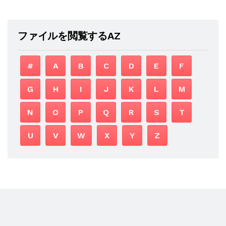
ファイルを閲覧するAZ
#
A
B
C
D
E
F
G
H
I
J
K
L
M
N
O
P
Q
R
S
T
U
V
W
X
Y
Z