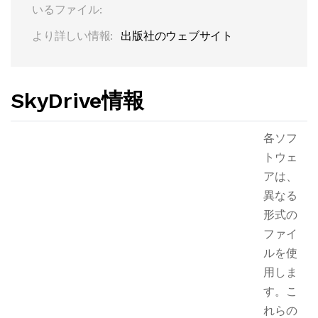
いるファイル:
より詳しい情報:
出版社のウェブサイト
SkyDrive情報
各ソフ
トウェ
アは、
異なる
形式の
ファイ
ルを使
用しま
す。こ
れらの