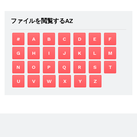
ファイルを閲覧するAZ
#
A
B
C
D
E
F
G
H
I
J
K
L
M
N
O
P
Q
R
S
T
U
V
W
X
Y
Z