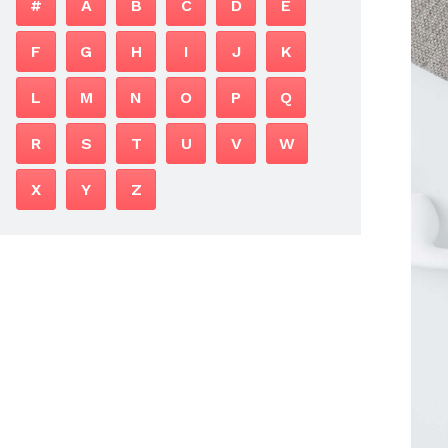
#
A
B
C
D
E
F
G
H
I
J
K
L
M
N
O
P
Q
R
S
T
U
V
W
X
Y
Z