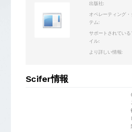
出版社:
オペレーティング・
テム:
サポートされている
イル:
より詳しい情報:
Scifer情報