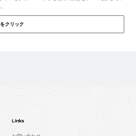
い。
こをクリック
Links