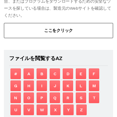
合、またはプログラムをダウンロードするための安全なソ
ースを探している場合は、製造元のWebサイトを確認して
ください。
ここをクリック
ファイルを閲覧するAZ
#
A
B
C
D
E
F
G
H
I
J
K
L
M
N
O
P
Q
R
S
T
U
V
W
X
Y
Z