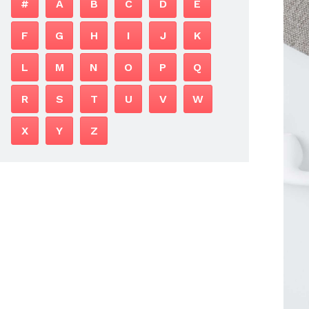
#
A
B
C
D
E
F
G
H
I
J
K
L
M
N
O
P
Q
R
S
T
U
V
W
X
Y
Z