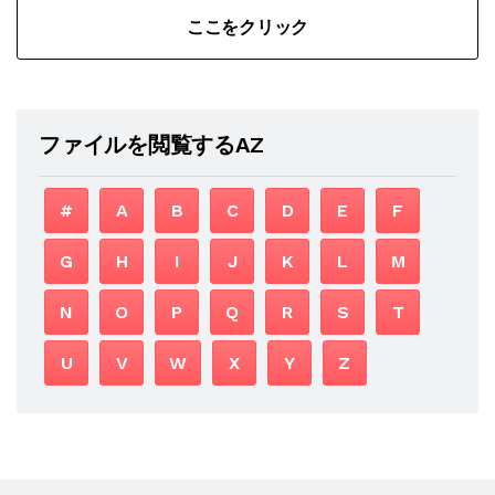
ここをクリック
ファイルを閲覧するAZ
#
A
B
C
D
E
F
G
H
I
J
K
L
M
N
O
P
Q
R
S
T
U
V
W
X
Y
Z