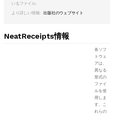
いるファイル:
より詳しい情報:
出版社のウェブサイト
NeatReceipts情報
各ソフ
トウェ
アは、
異なる
形式の
ファイ
ルを使
用しま
す。こ
れらの