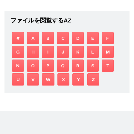
ファイルを閲覧するAZ
#
A
B
C
D
E
F
G
H
I
J
K
L
M
N
O
P
Q
R
S
T
U
V
W
X
Y
Z