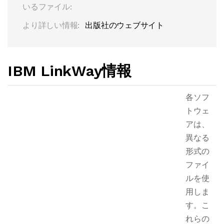
いるファイル:
より詳しい情報:
出版社のウェブサイト
IBM LinkWay情報
各ソフ
トウェ
アは、
異なる
形式の
ファイ
ルを使
用しま
す。こ
れらの