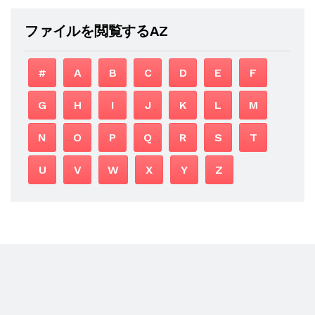
ファイルを閲覧するAZ
#
A
B
C
D
E
F
G
H
I
J
K
L
M
N
O
P
Q
R
S
T
U
V
W
X
Y
Z