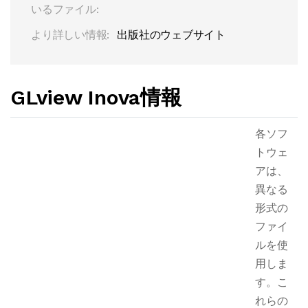
いるファイル:
より詳しい情報:
出版社のウェブサイト
GLview Inova情報
各ソフ
トウェ
アは、
異なる
形式の
ファイ
ルを使
用しま
す。こ
れらの