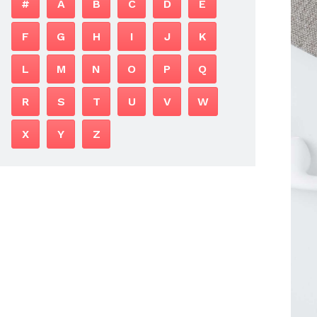
#
A
B
C
D
E
F
G
H
I
J
K
L
M
N
O
P
Q
R
S
T
U
V
W
X
Y
Z