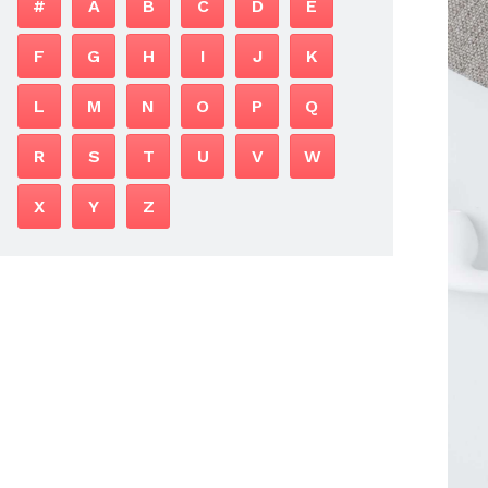
#
A
B
C
D
E
F
G
H
I
J
K
L
M
N
O
P
Q
R
S
T
U
V
W
X
Y
Z