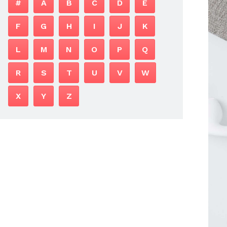
#
A
B
C
D
E
F
G
H
I
J
K
L
M
N
O
P
Q
R
S
T
U
V
W
X
Y
Z