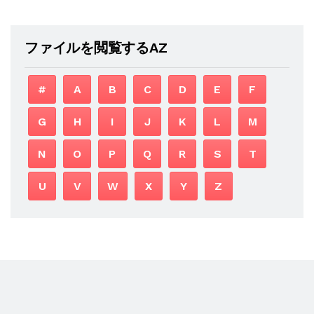
ファイルを閲覧するAZ
#
A
B
C
D
E
F
G
H
I
J
K
L
M
N
O
P
Q
R
S
T
U
V
W
X
Y
Z