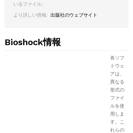
いるファイル:
より詳しい情報:
出版社のウェブサイト
Bioshock情報
各ソフ
トウェ
アは、
異なる
形式の
ファイ
ルを使
用しま
す。こ
れらの