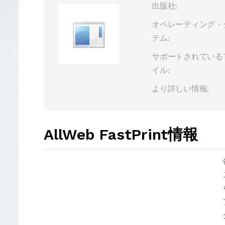
出版社:
オペレーティング・
テム:
サポートされている
イル:
より詳しい情報:
AllWeb FastPrint情報