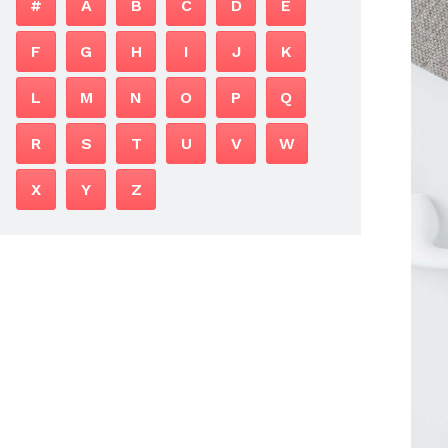
#
A
B
C
D
E
F
G
H
I
J
K
L
M
N
O
P
Q
R
S
T
U
V
W
X
Y
Z