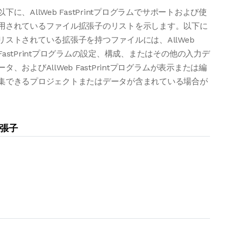
以下に、AllWeb FastPrintプログラムでサポートおよび使
用されているファイル拡張子のリストを示します。以下に
リストされている拡張子を持つファイルには、AllWeb
FastPrintプログラムの設定、構成、またはその他の入力デ
ータ、およびAllWeb FastPrintプログラムが表示または編
集できるプロジェクトまたはデータが含まれている場合が
拡張子