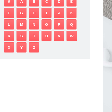
#
A
B
C
D
E
F
G
H
I
J
K
L
M
N
O
P
Q
R
S
T
U
V
W
X
Y
Z