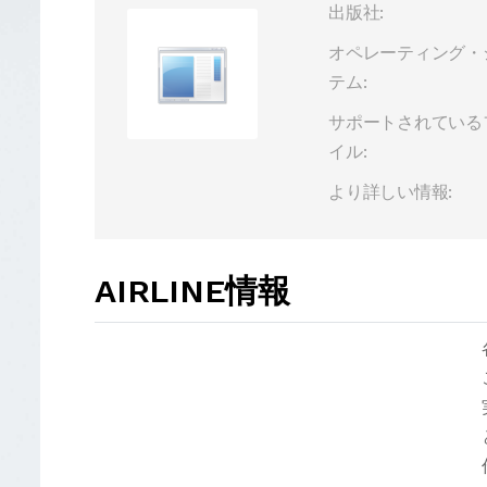
出版社:
オペレーティング・
テム:
サポートされている
イル:
より詳しい情報:
AIRLINE情報