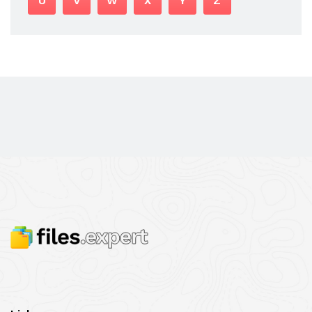
U
V
W
X
Y
Z