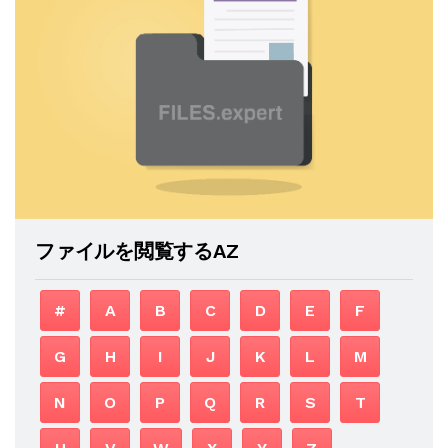
ファイルを閲覧するAZ
#
A
B
C
D
E
F
G
H
I
J
K
L
M
N
O
P
Q
R
S
T